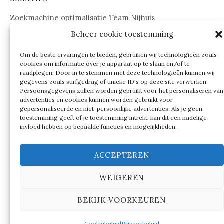
Zoekmachine optimalisatie Team Nijhuis
Beheer cookie toestemming
www.onderdelenwebshop24.nl
Om de beste ervaringen te bieden, gebruiken wij technologieën zoals
cookies om informatie over je apparaat op te slaan en/of te
raadplegen. Door in te stemmen met deze technologieën kunnen wij
gegevens zoals surfgedrag of unieke ID's op deze site verwerken.
Persoonsgegevens zullen worden gebruikt voor het personaliseren van
advertenties en cookies kunnen worden gebruikt voor
gepersonaliseerde en niet-persoonlijke advertenties. Als je geen
toestemming geeft of je toestemming intrekt, kan dit een nadelige
invloed hebben op bepaalde functies en mogelijkheden.
ACCEPTEREN
WEIGEREN
© 2026
Verschillen tussen…
BEKIJK VOORKEUREN
|
Ondersteund door
WordPress
Thema:
Graphy
by
Themegraphy
Cookiebeleid
Privacybeleid