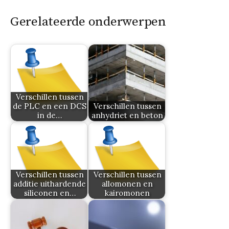
Gerelateerde onderwerpen
Verschillen tussen
de PLC en een DCS
Verschillen tussen
in de…
anhydriet en beton
Verschillen tussen
Verschillen tussen
additie uithardende
allomonen en
siliconen en…
kairomonen