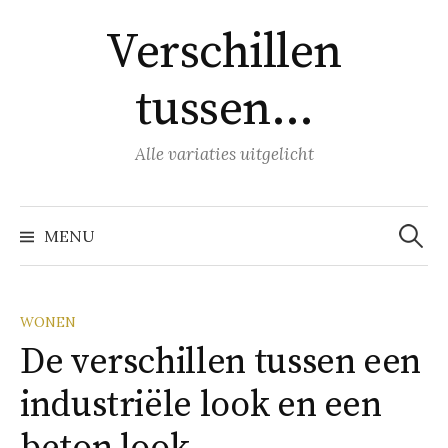
Naar
Verschillen
inhoud
springen
tussen…
Alle variaties uitgelicht
Zoeke
naar:
MENU
WONEN
De verschillen tussen een
industriële look en een