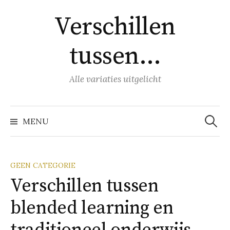
Naar
Verschillen
inhoud
springen
tussen…
Alle variaties uitgelicht
Zoeke
naar:
MENU
GEEN CATEGORIE
Verschillen tussen
blended learning en