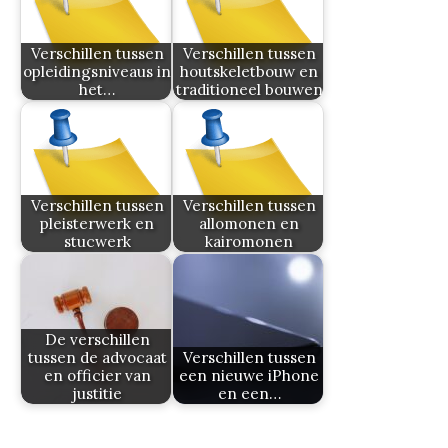
Verschillen tussen
Verschillen tussen
opleidingsniveaus in
houtskeletbouw en
het…
traditioneel bouwen
Verschillen tussen
Verschillen tussen
pleisterwerk en
allomonen en
stucwerk
kairomonen
De verschillen
tussen de advocaat
Verschillen tussen
en officier van
een nieuwe iPhone
justitie
en een…