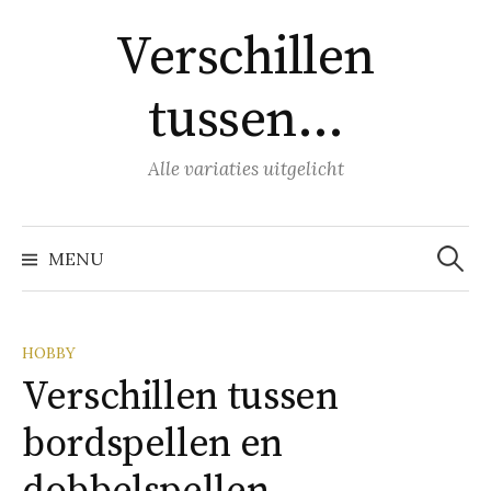
Naar
Verschillen
inhoud
springen
tussen…
Alle variaties uitgelicht
Zoeke
naar:
MENU
HOBBY
Verschillen tussen
bordspellen en