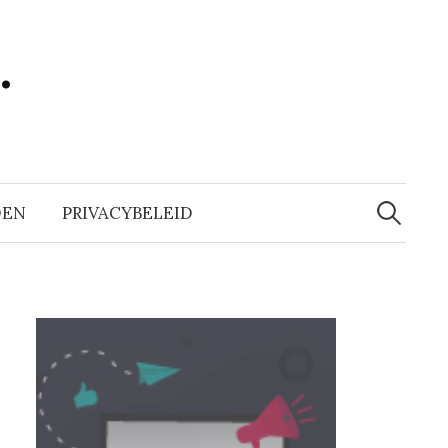
…
Zoeken
naar:
DEN
PRIVACYBELEID