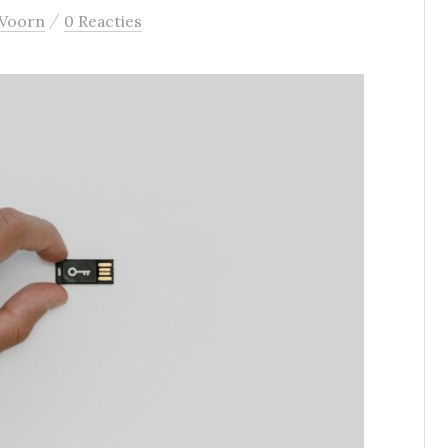
/
 Voorn
0 Reacties