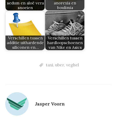
sedum en aloë vera
anorexia en
snoeien
boulimia
Verschillen tussen
Verschillen tussen
additie uithardende
hardloopschoenen
siliconen en…
van Nike en Asics
taxi
,
uber
,
veghel
Jasper Voorn