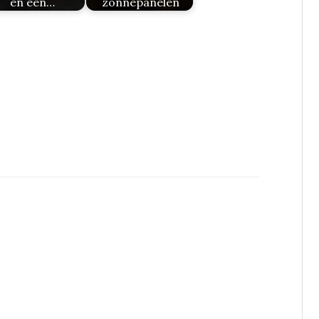
en een…
zonnepanelen