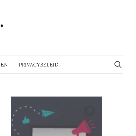
…
Zoeken
naar:
DEN
PRIVACYBELEID