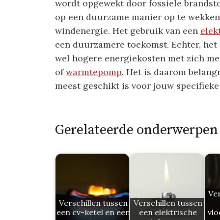
wordt opgewekt door fossiele brandstof
op een duurzame manier op te wekken,
windenergie. Het gebruik van een
elek
een duurzamere toekomst. Echter, het 
wel hogere energiekosten met zich me
of
warmtepomp
. Het is daarom belangr
meest geschikt is voor jouw specifieke 
Gerelateerde onderwerpen
Ver
Verschillen tussen
Verschillen tussen
een cv-ketel en een
een elektrische
vl