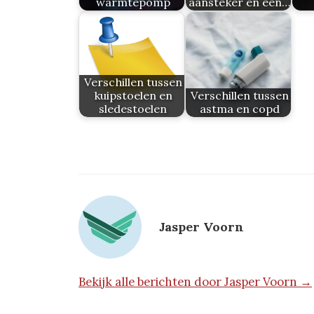
warmtepomp
aansteker en een…
Verschillen tussen
kuipstoelen en
Verschillen tussen
sledestoelen
astma en copd
Jasper Voorn
Bekijk alle berichten door Jasper Voorn →