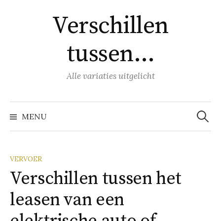
Naar
Verschillen
inhoud
springen
tussen…
Alle variaties uitgelicht
Zoeke
naar:
MENU
VERVOER
Verschillen tussen het
leasen van een