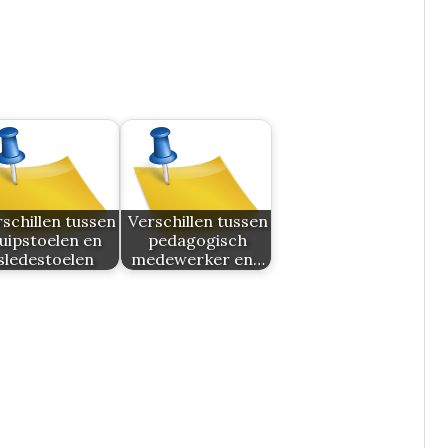
schillen tussen
Verschillen tussen
uipstoelen en
pedagogisch
sledestoelen
medewerker en…