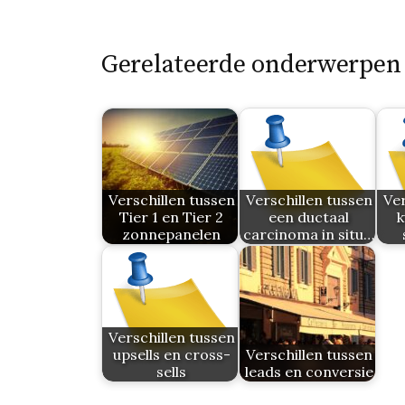
Gerelateerde onderwerpen
Verschillen tussen
Verschillen tussen
Ver
Tier 1 en Tier 2
een ductaal
k
zonnepanelen
carcinoma in situ…
Verschillen tussen
upsells en cross-
Verschillen tussen
sells
leads en conversie