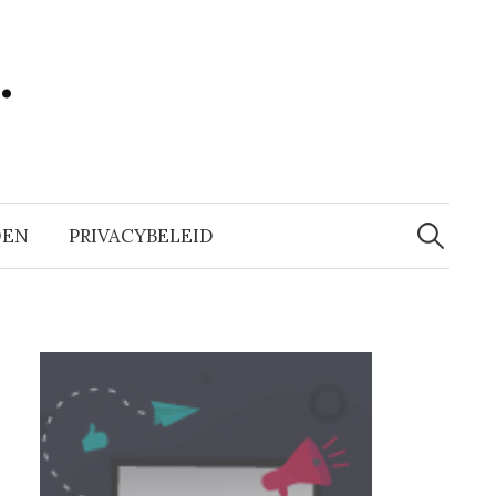
…
Zoeken
naar:
DEN
PRIVACYBELEID