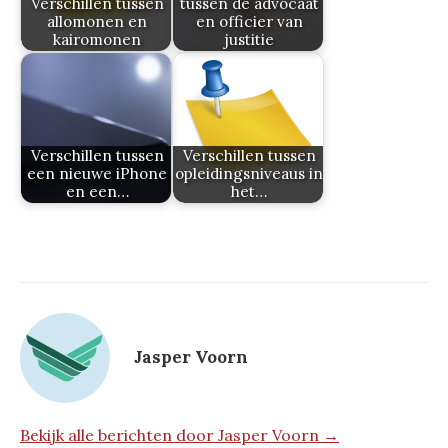
Verschillen tussen
tussen de advocaat
allomonen en
en officier van
kairomonen
justitie
Verschillen tussen
Verschillen tussen
een nieuwe iPhone
opleidingsniveaus in
en een…
het…
Jasper Voorn
Bekijk alle berichten door Jasper Voorn →