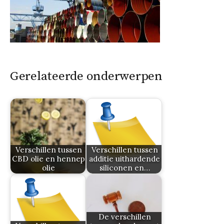
Gerelateerde onderwerpen
Verschillen tussen
Verschillen tussen
CBD olie en hennep
additie uithardende
olie
siliconen en…
De verschillen