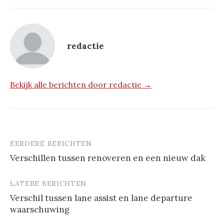
redactie
Bekijk alle berichten door redactie →
EERDERE BERICHTEN
Berichtnavigatie
Verschillen tussen renoveren en een nieuw dak
LATERE BERICHTEN
Verschil tussen lane assist en lane departure
waarschuwing