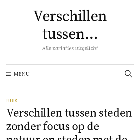
Naar
Verschillen
inhoud
springen
tussen…
Alle variaties uitgelicht
Zoeke
naar:
MENU
HUIS
Verschillen tussen steden
zonder focus op de