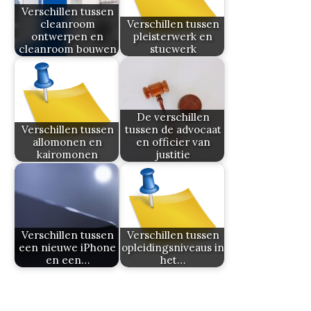
Verschillen tussen
cleanroom
Verschillen tussen
ontwerpen en
pleisterwerk en
cleanroom bouwen
stucwerk
De verschillen
Verschillen tussen
tussen de advocaat
allomonen en
en officier van
kairomonen
justitie
Verschillen tussen
Verschillen tussen
een nieuwe iPhone
opleidingsniveaus in
en een…
het…