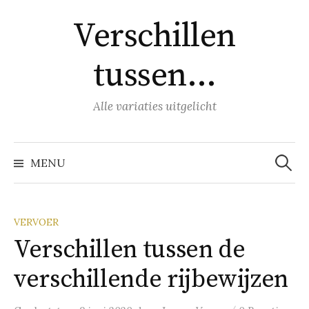
Naar
Verschillen
inhoud
springen
tussen…
Alle variaties uitgelicht
Zoeke
naar:
MENU
VERVOER
Verschillen tussen de
verschillende rijbewijzen