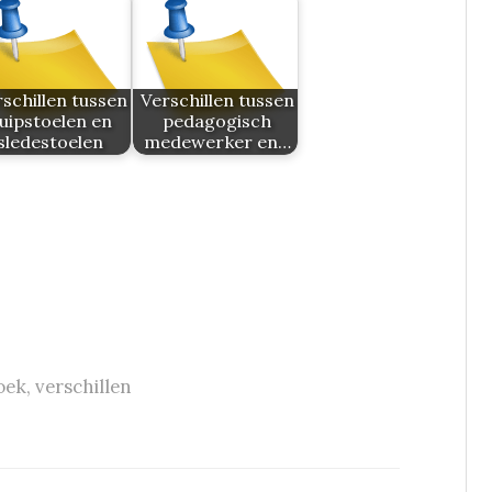
schillen tussen
Verschillen tussen
uipstoelen en
pedagogisch
sledestoelen
medewerker en…
oek
,
verschillen