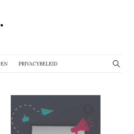
…
Zoeken
naar:
DEN
PRIVACYBELEID