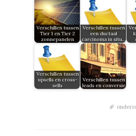
Verschillen tussen
Verschillen tussen
Ver
Tier 1 en Tier 2
een ductaal
k
zonnepanelen
carcinoma in situ…
Verschillen tussen
upsells en cross-
Verschillen tussen
sells
leads en conversie
onderz