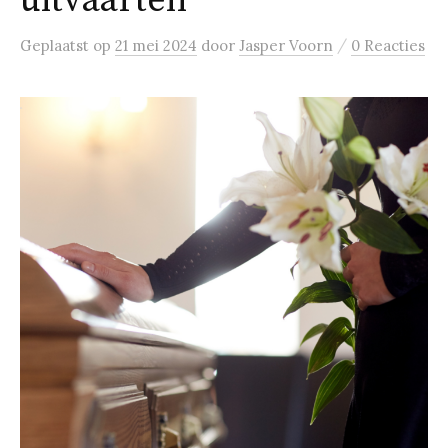
uitvaarten
/
Geplaatst
op
21 mei 2024
door
Jasper Voorn
0 Reacties