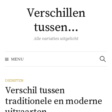
Naar
Verschillen
inhoud
springen
tussen…
Alle variaties uitgelicht
Zoeke
naar:
MENU
DIENSTEN
Verschil tussen
traditionele en moderne