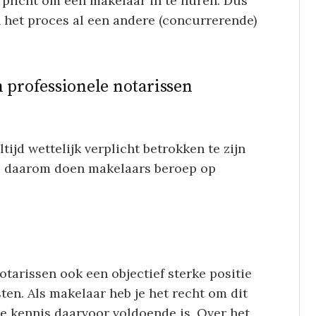
licht om een ​​makelaar in te huren. Dus
n het proces al een andere (concurrerende)
n professionele notarissen
tijd wettelijk verplicht betrokken te zijn
de daarom doen makelaars beroep op
tarissen ook een objectief sterke positie
en. Als makelaar heb je het recht om dit
che kennis daarvoor voldoende is. Over het