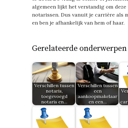
algemeen lijkt het verstandig om deze t
notarissen. Dus vanuit je carrière als 
en ben je afhankelijk van hem of haar.
Gerelateerde onderwerpen
Verschillen tussen
Verschillen tussen
notaris,
een
Ver
toegevoegd
aankoopmakelaar
notaris en…
en een…
car