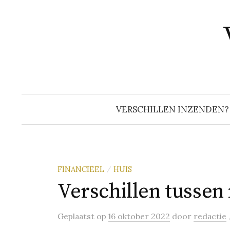
Naar
inhoud
springen
VERSCHILLEN INZENDEN?
FINANCIEEL
HUIS
/
Verschillen tussen
Geplaatst
op
16 oktober 2022
door
redactie