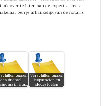
aak over te laten aan de experts – lees:
makelaar ben je afhankelijk van de notaris
schillen tussen
Verschillen tussen
een ductaal
kuipstoelen en
cinoma in situ…
sledestoelen