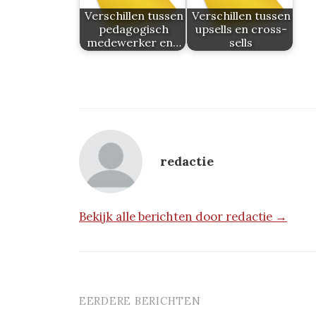
Verschillen tussen
Verschillen tussen
pedagogisch
upsells en cross-
medewerker en…
sells
redactie
Bekijk alle berichten door redactie →
EERDERE BERICHTEN
Berichtnavigatie