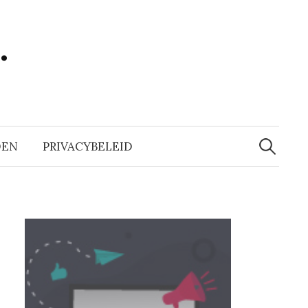
…
Zoeken
naar:
DEN
PRIVACYBELEID