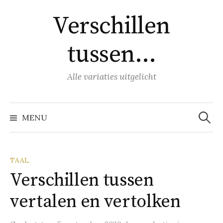
Naar
Verschillen
inhoud
springen
tussen…
Alle variaties uitgelicht
Zoeke
naar:
MENU
TAAL
Verschillen tussen
vertalen en vertolken