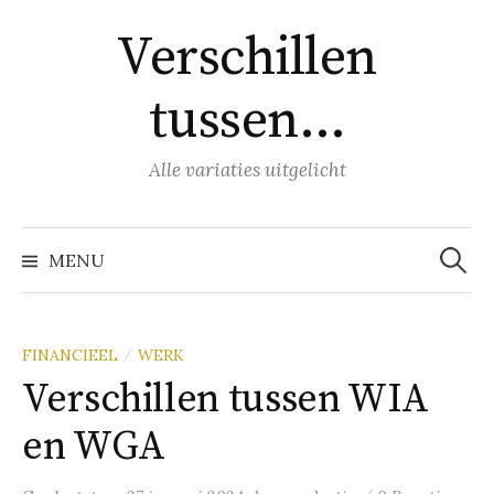
Naar
Verschillen
inhoud
springen
tussen…
Alle variaties uitgelicht
Zoeke
naar:
MENU
FINANCIEEL
WERK
/
Verschillen tussen WIA
en WGA