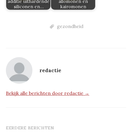
additie uithardende
allomonen en
siliconen en…
kairomonen
gezondheid
redactie
Bekijk alle berichten door redactie →
EERDERE BERICHTEN
Berichtnavigatie