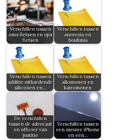
Verschillen tussen
Verschillen tussen
oma fietsen en opa
anorexia en
fietsen
boulimia
Verschillen tussen
Verschillen tussen
additie uithardende
allomonen en
siliconen en…
kairomonen
De verschillen
tussen de advocaat
Verschillen tussen
en officier van
een nieuwe iPhone
justitie
en een…