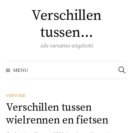
Naar
Verschillen
inhoud
springen
tussen…
Alle variaties uitgelicht
Zoeke
naar:
MENU
VERVOER
Verschillen tussen
wielrennen en fietsen