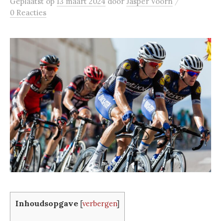
/
Geplaatst
op
13 maart 2024
door
Jasper Voorn
0 Reacties
Inhoudsopgave
[
verbergen
]