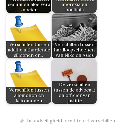
sedum en aloë vera
anorexia en
snoeien
boulimia
Verschillen tussen
Verschillen tussen
additie uithardende
hardloopschoenen
siliconen en…
van Nike en Asics
De verschillen
Verschillen tussen
tussen de advocaat
allomonen en
en officier van
kairomonen
justitie
brandveiligheid
,
creditcard verschillen