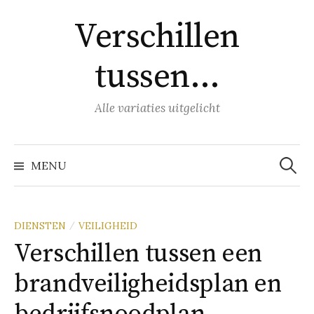
Naar
Verschillen
inhoud
springen
tussen…
Alle variaties uitgelicht
Zoeke
naar:
MENU
DIENSTEN
VEILIGHEID
/
Verschillen tussen een
brandveiligheidsplan en