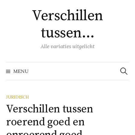
Naar
Verschillen
inhoud
springen
tussen…
Alle variaties uitgelicht
Zoeke
naar:
MENU
JURIDISCH
Verschillen tussen
roerend goed en